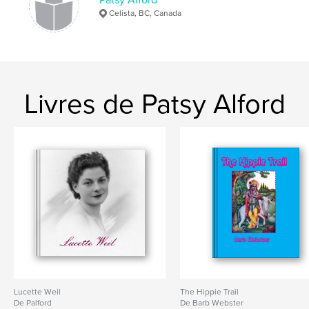
Celista, BC, Canada
Livres de Patsy Alford
Lucette Weil
The Hippie Trail
De Palford
De Barb Webster