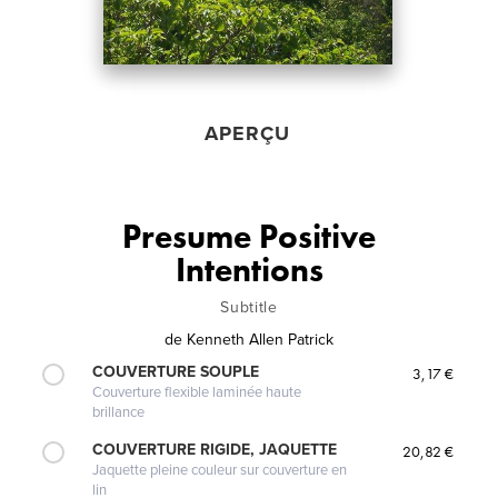
APERÇU
Presume Positive
Intentions
Subtitle
de
Kenneth Allen Patrick
COUVERTURE SOUPLE
3,17 €
Couverture flexible laminée haute
brillance
COUVERTURE RIGIDE, JAQUETTE
20,82 €
Jaquette pleine couleur sur couverture en
lin