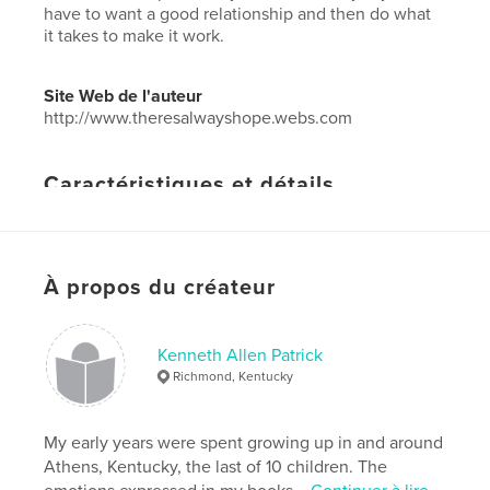
have to want a good relationship and then do what
it takes to make it work.
Site Web de l'auteur
http://www.theresalwayshope.webs.com
Caractéristiques et détails
Catégorie principale:
Culture personnelle
Format choisi:
13×20 cm
# de pages:
32
À propos du créateur
Date de publication:
juil 09, 2012
Langue
English
Kenneth Allen Patrick
Mots-clés
Richmond, Kentucky
,
relationships
love
My early years were spent growing up in and around
Athens, Kentucky, the last of 10 children. The