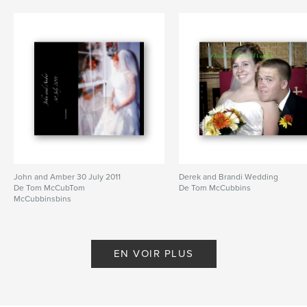
John and Amber 30 July 2011
Derek and Brandi Wedding
De Tom McCubTom
De Tom McCubbins
McCubbinsbins
EN VOIR PLUS