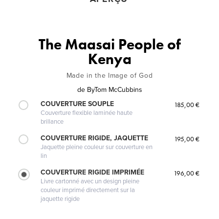
The Maasai People of
Kenya
Made in the Image of God
de
ByTom McCubbins
COUVERTURE SOUPLE
185,00 €
Couverture flexible laminée haute
brillance
COUVERTURE RIGIDE, JAQUETTE
195,00 €
Jaquette pleine couleur sur couverture en
lin
COUVERTURE RIGIDE IMPRIMÉE
196,00 €
Livre cartonné avec un design pleine
couleur imprimé directement sur la
jaquette rigide