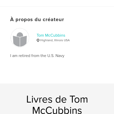
Mots-clés
,
,
,
Travel
missions
people
photography
À propos du créateur
Tom McCubbins
Highland, Illinois USA
I am retired from the U.S. Navy
Livres de Tom
McCubbins