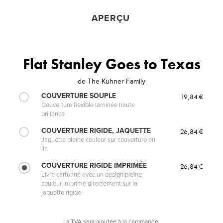
APERÇU
Flat Stanley Goes to Texas
de
The Kuhner Family
COUVERTURE SOUPLE
19,84 €
Couverture flexible laminée haute
brillance
COUVERTURE RIGIDE, JAQUETTE
26,84 €
Jaquette pleine couleur sur couverture en
lin
COUVERTURE RIGIDE IMPRIMÉE
26,84 €
Livre cartonné avec un design pleine
couleur imprimé directement sur la
jaquette rigide
La TVA sera ajoutée à la commande.