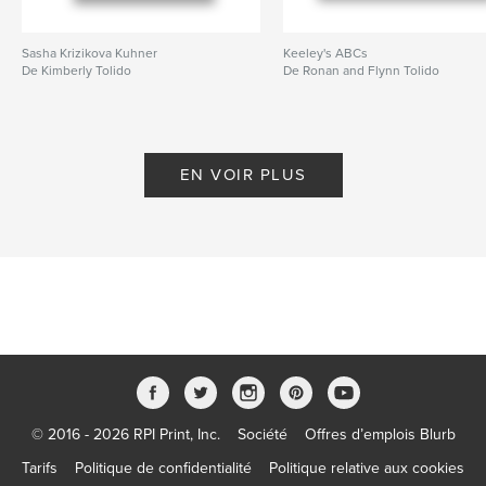
Sasha Krizikova Kuhner
Keeley's ABCs
De Kimberly Tolido
De Ronan and Flynn Tolido
EN VOIR PLUS
© 2016 - 2026 RPI Print, Inc.
Société
Offres d’emplois Blurb
Tarifs
Politique de confidentialité
Politique relative aux cookies