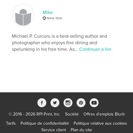
Format choisi:
Grand format paysage, 33×28 cm
# de pages:
76
Mike
Date de publication:
juil 05, 2008
New York
Mots-clés
,
,
,
,
photos
photography
italy
italia
Michael P. Curcuru is a best-selling author and
photographer who enjoys fine dining and
,
,
italian
rome
venice
spelunking in his free time. As...
Continuer à lire
,
amalfi
,
florence
,
capri
,
assisi
,
vacation
,
photobook
,
travel
© 2016 - 2026 RPI Print, Inc.
Société
Offres d’emplois Blurb
Tarifs
Politique de confidentialité
Politique relative aux cookies
Service client
Plan du site