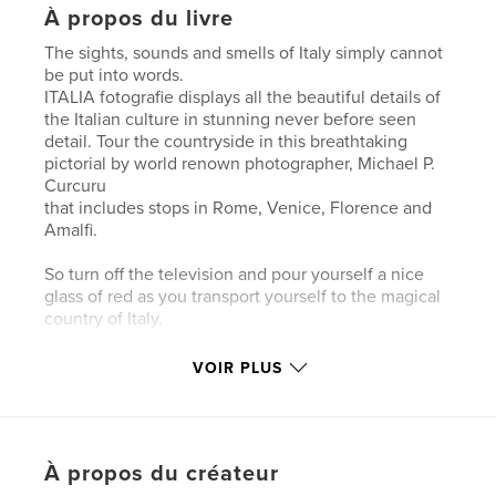
À propos du livre
The sights, sounds and smells of Italy simply cannot
be put into words.
ITALIA fotografie displays all the beautiful details of
the Italian culture in stunning never before seen
detail. Tour the countryside in this breathtaking
pictorial by world renown photographer, Michael P.
Curcuru
that includes stops in Rome, Venice, Florence and
Amalfi.
So turn off the television and pour yourself a nice
glass of red as you transport yourself to the magical
country of Italy.
Andiamo!
VOIR PLUS
Caractéristiques et détails
Catégorie principale:
Voyages
À propos du créateur