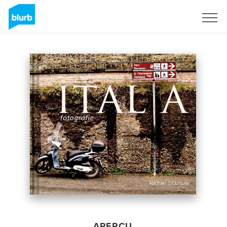
S'inscrire
APERÇU