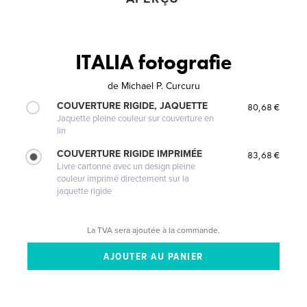
ITALIA fotografie
de
Michael P. Curcuru
COUVERTURE RIGIDE, JAQUETTE
80,68 €
Jaquette pleine couleur sur couverture en
lin
COUVERTURE RIGIDE IMPRIMÉE
83,68 €
Livre cartonné avec un design pleine
couleur imprimé directement sur la
jaquette rigide
La TVA sera ajoutée à la commande.