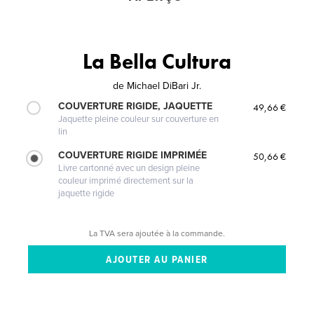
La Bella Cultura
de
Michael DiBari Jr.
COUVERTURE RIGIDE, JAQUETTE
49,66 €
Jaquette pleine couleur sur couverture en
lin
COUVERTURE RIGIDE IMPRIMÉE
50,66 €
Livre cartonné avec un design pleine
couleur imprimé directement sur la
jaquette rigide
La TVA sera ajoutée à la commande.