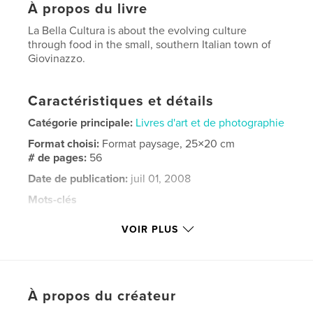
À propos du livre
La Bella Cultura is about the evolving culture
through food in the small, southern Italian town of
Giovinazzo.
Caractéristiques et détails
Catégorie principale:
Livres d'art et de photographie
Format choisi:
Format paysage, 25×20 cm
# de pages:
56
Date de publication:
juil 01, 2008
Mots-clés
,
,
,
,
Art
Photography
Travel
Food
VOIR PLUS
,
,
Italian
Italy
Culture
,
Family
À propos du créateur