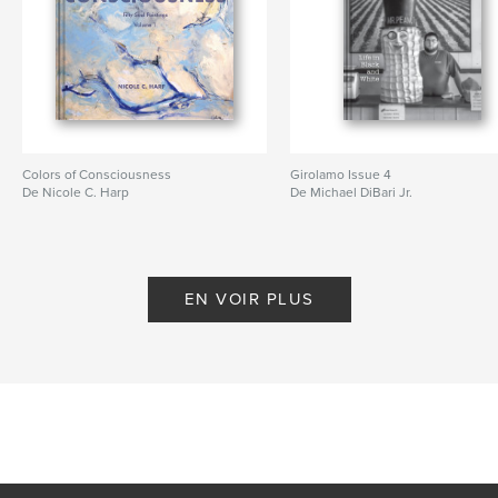
Colors of Consciousness
Girolamo Issue 4
De Nicole C. Harp
De Michael DiBari Jr.
EN VOIR PLUS