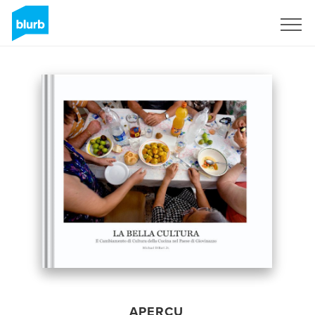
S'inscrire
APERÇU