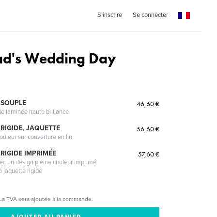
S'inscrire
Se connecter
rad's Wedding Day
 SOUPLE
46,60 €
le laminée haute brillance
RIGIDE, JAQUETTE
56,60 €
ouleur sur couverture en lin
RIGIDE IMPRIMÉE
57,60 €
vec un design pleine couleur imprimé
a jaquette rigide
La TVA sera ajoutée à la commande.