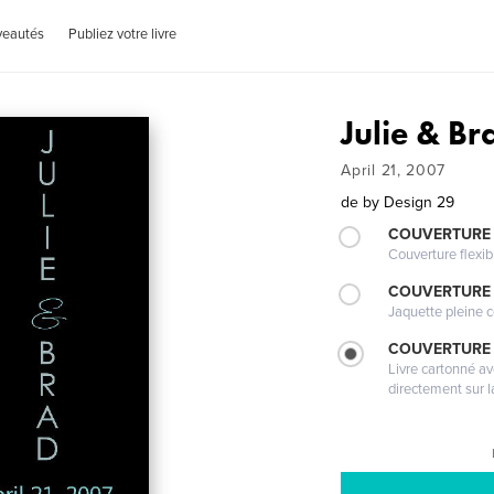
veautés
Publiez votre livre
Julie & B
April 21, 2007
de
by Design 29
COUVERTURE
Couverture flexib
COUVERTURE 
Jaquette pleine c
COUVERTURE 
Livre cartonné a
directement sur l