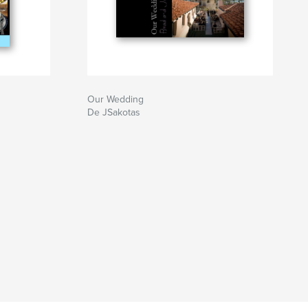
Our Wedding
De JSakotas