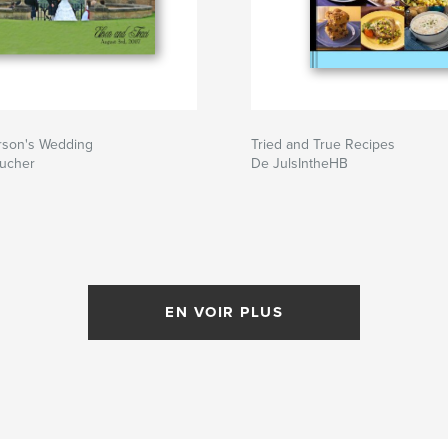
Urson's Wedding
Tried and True Recipes
oucher
De JulsIntheHB
EN VOIR PLUS