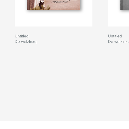
Untitled
Untitled
De welzlnxq
De welzlnx