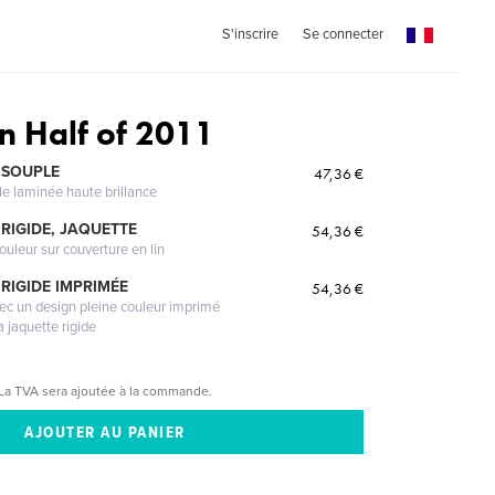
S'inscrire
Se connecter
n Half of 2011
 SOUPLE
47,36 €
le laminée haute brillance
RIGIDE, JAQUETTE
54,36 €
ouleur sur couverture en lin
RIGIDE IMPRIMÉE
54,36 €
vec un design pleine couleur imprimé
a jaquette rigide
La TVA sera ajoutée à la commande.