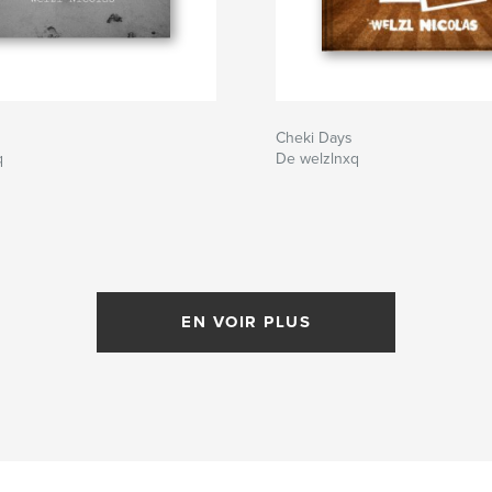
Cheki Days
q
De welzlnxq
EN VOIR PLUS