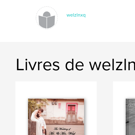
welzlnxq
Livres de welzl