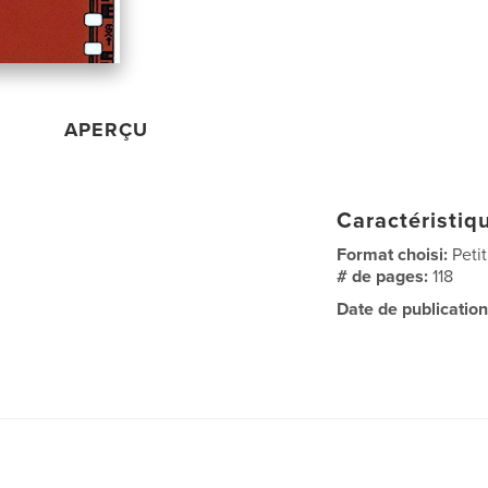
APERÇU
Caractéristiqu
Format choisi:
Peti
# de pages:
118
Date de publication