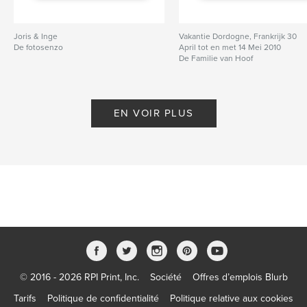
Joris & Inge
Vakantie Dordogne, Frankrijk 30
De fotosenzo
April tot en met 14 Mei 2010
De Familie van Hoof
EN VOIR PLUS
© 2016 - 2026 RPI Print, Inc.
Société
Offres d’emplois Blurb
Tarifs
Politique de confidentialité
Politique relative aux cookies