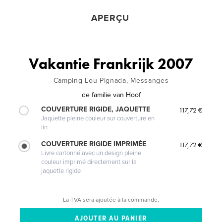
APERÇU
Vakantie Frankrijk 2007
Camping Lou Pignada, Messanges
de
familie van Hoof
COUVERTURE RIGIDE, JAQUETTE
117,72 €
Jaquette pleine couleur sur couverture en
lin
COUVERTURE RIGIDE IMPRIMÉE
117,72 €
Livre cartonné avec un design pleine
couleur imprimé directement sur la
jaquette rigide
La TVA sera ajoutée à la commande.