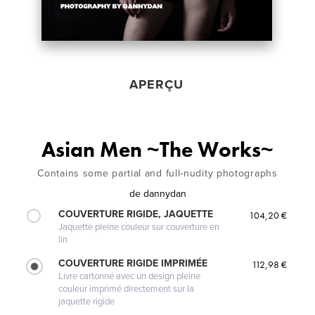
APERÇU
Asian Men ~The Works~
Contains some partial and full-nudity photographs
de
dannydan
COUVERTURE RIGIDE, JAQUETTE
104,20 €
Jaquette pleine couleur sur couverture en
lin
COUVERTURE RIGIDE IMPRIMÉE
112,98 €
Livre cartonné avec un design pleine
couleur imprimé directement sur la
jaquette rigide