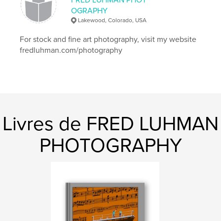
Mots-clés
OGRAPHY
,
,
,
,
Lakewood, Colorado, USA
dunes
mountains
aspen
flowers
For stock and fine art photography, visit my website
autumn
fredluhman.com/photography
Livres de FRED LUHMAN
PHOTOGRAPHY