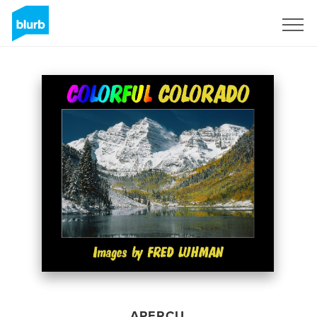
S'inscrire
APERÇU