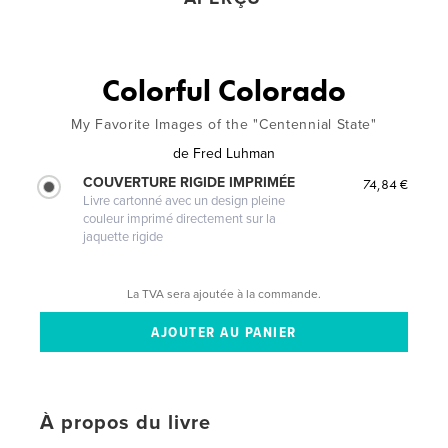
Colorful Colorado
My Favorite Images of the "Centennial State"
de
Fred Luhman
COUVERTURE RIGIDE IMPRIMÉE
74,84 €
Livre cartonné avec un design pleine
couleur imprimé directement sur la
jaquette rigide
La TVA sera ajoutée à la commande.
À propos du livre