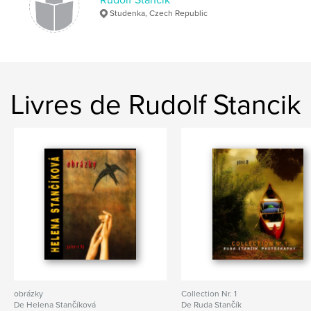
Studenka, Czech Republic
monography
,
photos
Livres de Rudolf Stancik
obrázky
Collection Nr. 1
De Helena Stančíková
De Ruda Stančík