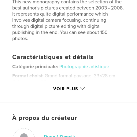
This new monography contains the selection of the
best author's pictures created betveen 2003 - 2008.
It represents quite digital performance which
involves digital camera focusing, continuing
through digital picture editing with digital
publishing in the end. You can see about 150
photos.
Caractéristiques et détails
Catégorie principale:
Photographie artistique
Format choisi:
Grand format paysage, 33×28 cm
# de pages:
166
VOIR PLUS
Date de publication:
mai 06, 2011
Mots-clés
,
,
art photographs
landscapes of silence
À propos du créateur
photo book
,
Photographs
,
photography
,
landscapes
,
Rudolf Stancik