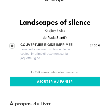
Landscapes of silence
Krajiny ticha
de
Ruda Stančík
COUVERTURE RIGIDE IMPRIMÉE
137,35 €
Livre cartonné avec un design pleine
couleur imprimé directement sur la
jaquette rigide
La TVA sera ajoutée à la commande.
À propos du livre