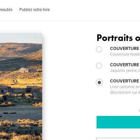
veautés
Publiez votre livre
Portraits 
COUVERTURE
Couverture flexib
COUVERTURE 
Jaquette pleine c
COUVERTURE 
Livre cartonné a
directement sur l