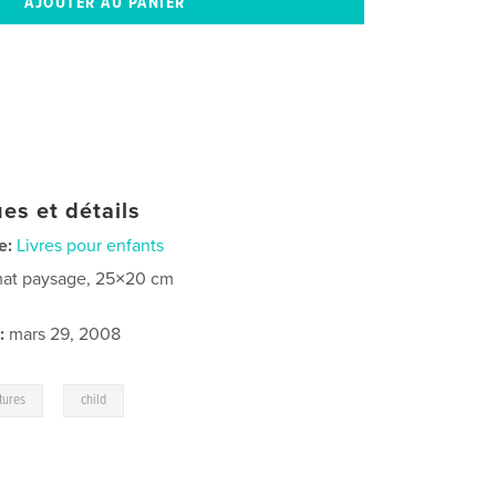
es et détails
e:
Livres pour enfants
at paysage, 25×20 cm
:
mars 29, 2008
,
tures
child