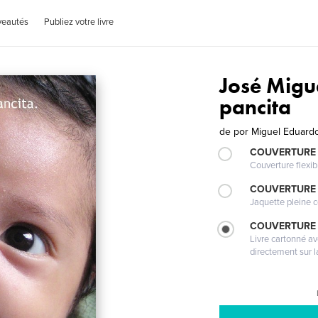
veautés
Publiez votre livre
José Migu
pancita
de
por Miguel Eduardo
COUVERTURE
Couverture flexib
COUVERTURE 
Jaquette pleine c
COUVERTURE 
Livre cartonné a
directement sur l