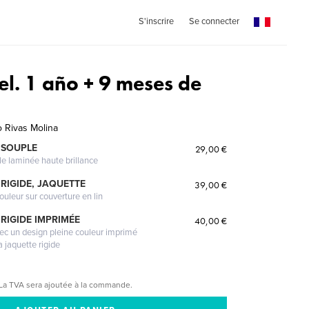
S'inscrire
Se connecter
el. 1 año + 9 meses de
 Rivas Molina
 SOUPLE
29,00 €
le laminée haute brillance
RIGIDE, JAQUETTE
39,00 €
ouleur sur couverture en lin
RIGIDE IMPRIMÉE
40,00 €
vec un design pleine couleur imprimé
a jaquette rigide
La TVA sera ajoutée à la commande.