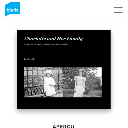
S'inscrire
APERÇU