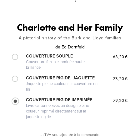
Charlotte and Her Family
A pictorial history of the Burk and Lloyd families
de
Ed Dornfeld
COUVERTURE SOUPLE
68,20 €
Couverture flexible laminée haute
brillance
COUVERTURE RIGIDE, JAQUETTE
78,20 €
Jaquette pleine couleur sur couverture en
lin
COUVERTURE RIGIDE IMPRIMÉE
79,20 €
Livre cartonné avec un design pleine
couleur imprimé directement sur la
jaquette rigide
La TVA sera ajoutée à la commande.