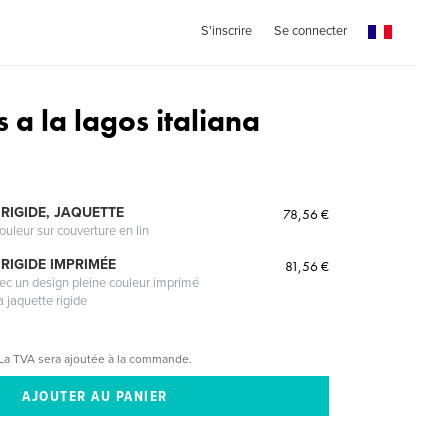
S'inscrire
Se connecter
s a la lagos italiana
RIGIDE, JAQUETTE
78,56 €
ouleur sur couverture en lin
RIGIDE IMPRIMÉE
81,56 €
vec un design pleine couleur imprimé
a jaquette rigide
La TVA sera ajoutée à la commande.