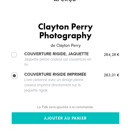
Clayton Perry
Photography
de
Clayton Perry
COUVERTURE RIGIDE, JAQUETTE
284,28 €
Jaquette pleine couleur sur couverture en
lin
COUVERTURE RIGIDE IMPRIMÉE
283,01 €
Livre cartonné avec un design pleine
couleur imprimé directement sur la
jaquette rigide
La TVA sera ajoutée à la commande.