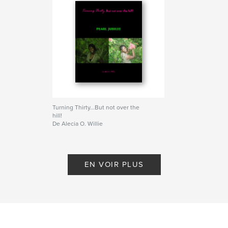
Turning Thirty...But not over the
hill!
De Alecia O. Willie
EN VOIR PLUS