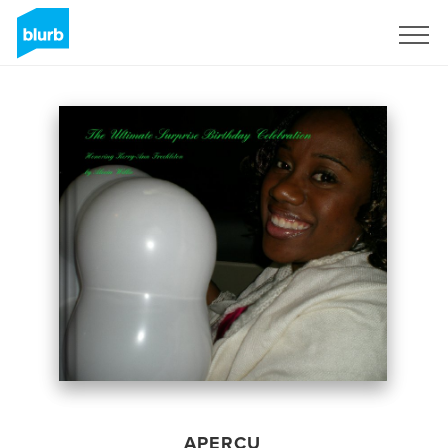
S'inscrire
APERÇU