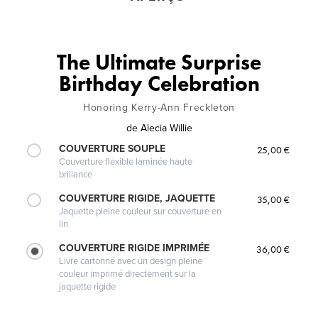
The Ultimate Surprise
Birthday Celebration
Honoring Kerry-Ann Freckleton
de
Alecia Willie
COUVERTURE SOUPLE
25,00 €
Couverture flexible laminée haute
brillance
COUVERTURE RIGIDE, JAQUETTE
35,00 €
Jaquette pleine couleur sur couverture en
lin
COUVERTURE RIGIDE IMPRIMÉE
36,00 €
Livre cartonné avec un design pleine
couleur imprimé directement sur la
jaquette rigide