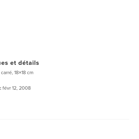
es et détails
t carré, 18×18 cm
:
févr 12, 2008