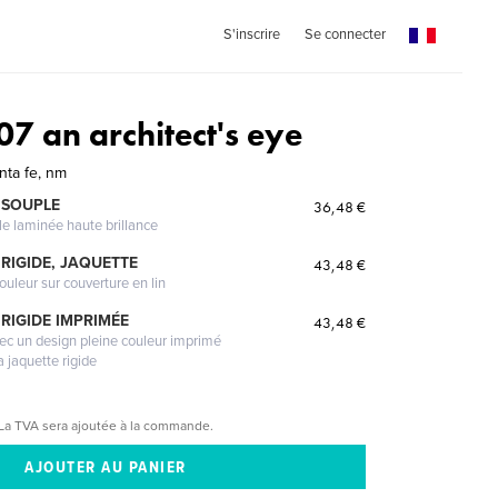
S'inscrire
Se connecter
7 an architect's eye
anta fe, nm
 SOUPLE
36,48 €
le laminée haute brillance
RIGIDE, JAQUETTE
43,48 €
ouleur sur couverture en lin
RIGIDE IMPRIMÉE
43,48 €
vec un design pleine couleur imprimé
a jaquette rigide
La TVA sera ajoutée à la commande.