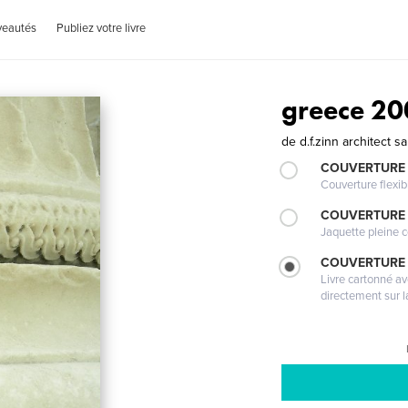
veautés
Publiez votre livre
greece 200
de
d.f.zinn architect s
COUVERTURE
Couverture flexib
COUVERTURE 
Jaquette pleine c
COUVERTURE 
Livre cartonné a
directement sur l