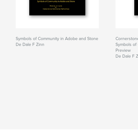
Symbols of Community in Adobe and Stone
Cornerston
De Dale F Zinn
Symbols of
Preview
De Dale F 