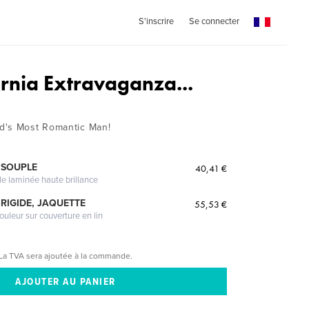
S'inscrire
Se connecter
ornia Extravaganza...
d's Most Romantic Man!
 SOUPLE
40,41 €
le laminée haute brillance
RIGIDE, JAQUETTE
55,53 €
ouleur sur couverture en lin
La TVA sera ajoutée à la commande.