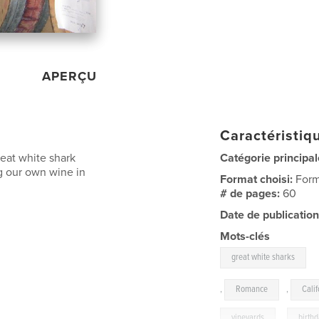
APERÇU
Caractéristiqu
reat white shark
Catégorie principal
ng our own wine in
Format choisi:
Form
# de pages:
60
Date de publication
Mots-clés
great white sharks
,
Romance
,
Calif
vineyards
,
birth