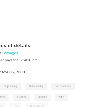
es et détails
e:
Voyages
at paysage, 25×20 cm
:
févr 06, 2008
,
,
,
cage diving
shark diving
San Francisco
ornia
,
Alcatraz
,
Sonoma
,
wine
,
day
,
love
,
Hope-Merrill
,