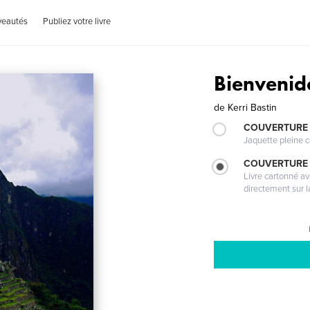
veautés
Publiez votre livre
Bienvenid
de
Kerri Bastin
COUVERTURE 
Jaquette pleine c
COUVERTURE 
Livre cartonné a
directement sur l