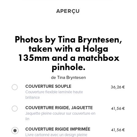
APERÇU
Photos by Tina Bryntesen,
taken with a Holga
135mm and a matchbox
pinhole.
de
Tina Bryntesen
COUVERTURE SOUPLE
36,26 €
Couverture flexible laminée haute
brillance
COUVERTURE RIGIDE, JAQUETTE
41,56 €
Jaquette pleine couleur sur couverture en
lin
COUVERTURE RIGIDE IMPRIMÉE
41,56 €
Livre cartonné avec un design pleine