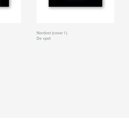
Nordost (cover I )
De vpet