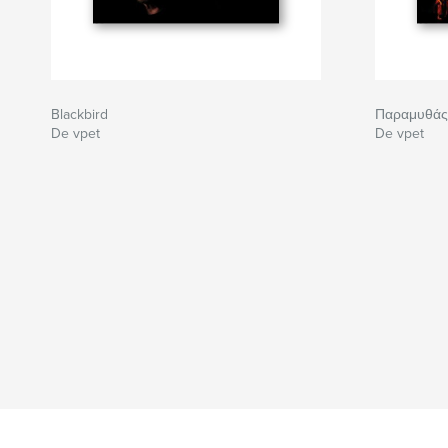
Blackbird
Παραμυθάς 
De vpet
De vpet