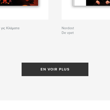
γις Κλάματα
Nordost
De vpet
EN VOIR PLUS