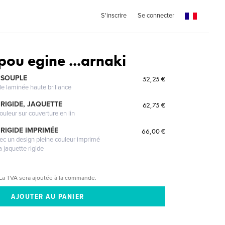
S'inscrire
Se connecter
pou egine ...arnaki
 SOUPLE
52,25 €
le laminée haute brillance
RIGIDE, JAQUETTE
62,75 €
ouleur sur couverture en lin
RIGIDE IMPRIMÉE
66,00 €
vec un design pleine couleur imprimé
a jaquette rigide
La TVA sera ajoutée à la commande.