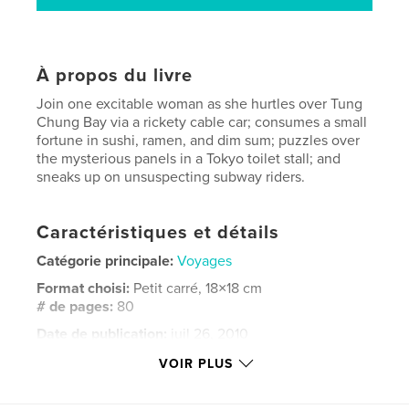
À propos du livre
Join one excitable woman as she hurtles over Tung
Chung Bay via a rickety cable car; consumes a small
fortune in sushi, ramen, and dim sum; puzzles over
the mysterious panels in a Tokyo toilet stall; and
sneaks up on unsuspecting subway riders.
Caractéristiques et détails
Catégorie principale:
Voyages
Format choisi:
Petit carré, 18×18 cm
# de pages:
80
Date de publication:
juil 26, 2010
Mots-clés
VOIR PLUS
,
,
,
night images
street photography
street food