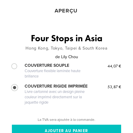
APERÇU
Four Stops in Asia
Hong Kong, Tokyo, Taipei & South Korea
de
Lily Chou
COUVERTURE SOUPLE
44,07 €
Couverture flexible laminée haute
brillance
COUVERTURE RIGIDE IMPRIMÉE
53,87 €
Livre cartonné avec un design pleine
couleur imprimé directement sur la
jaquette rigide
La TVA sera ajoutée à la commande.