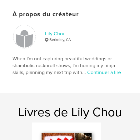
dim sum
À propos du créateur
,
south korea
,
hong kong
,
photography
,
people
,
culture
,
diana
,
dumplings
,
Lily Chou
Berkeley, CA
food
,
yongin
,
seoul
,
korea
,
japan
,
tokyo
,
taiwan
,
taipei
,
When I'm not capturing beautiful weddings or
shambolic rocknroll shows, I'm honing my ninja
china
,
trip
,
travel
,
asia
skills, planning my next trip with...
Continuer à lire
Livres de Lily Chou