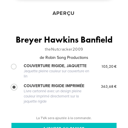
APERÇU
Breyer Hawkins Banfield
theNutcracker2009
de
Robin Song Productions
COUVERTURE RIGIDE, JAQUETTE
105,20 €
Jaquette pleine couleur sur couverture en
lin
COUVERTURE RIGIDE IMPRIMÉE
363,68 €
Livre cartonné avec un design pleine
couleur imprimé directement sur la
jaquette rigide
La TVA sera ajoutée à la commande.