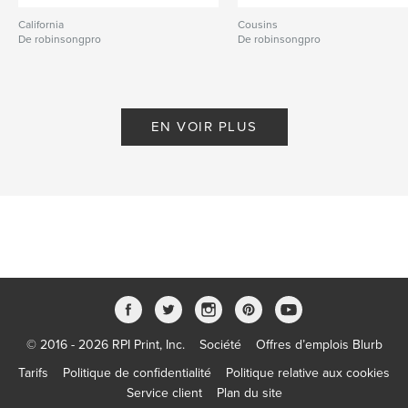
California
Cousins
De robinsongpro
De robinsongpro
EN VOIR PLUS
© 2016 - 2026 RPI Print, Inc.
Société
Offres d’emplois Blurb
Tarifs
Politique de confidentialité
Politique relative aux cookies
Service client
Plan du site