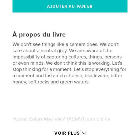
À propos du livre
We don't see things like a camera does. We don't
care about a neutral grey. We are aware of the
impossibility of capturing cultures, things, persons
or even minds. We don't think this is working. Let's
stop thinking for a moment. Let's stop everything for
a moment and taste rich cheese, black wine, bitter
honey, soft rocks and green waters.
"Actual Colors May Vary" {ACMV} is an online
magazine featuring emerging and established
photographers, artists and musicians. ACMV was
VOIR PLUS
founded in 2010 and is edited by Julia Schiller and