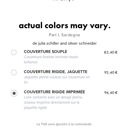
actual colors may vary.
Part I, Sardegna
de
julia schiller and oliver schneider
COUVERTURE SOUPLE
83,40 €
Couverture flexible laminée haute
brillance
COUVERTURE RIGIDE, JAQUETTE
93,40 €
Jaquette pleine couleur sur couverture en
lin
COUVERTURE RIGIDE IMPRIMÉE
94,40 €
Livre cartonné avec un design pleine
couleur imprimé directement sur la
jaquette rigide
La TVA sera ajoutée à la commande.