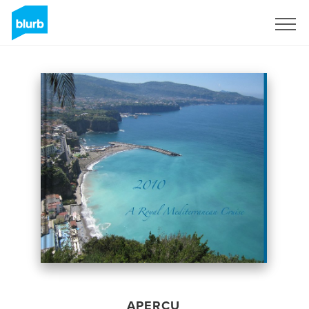
S'inscrire
APERÇU