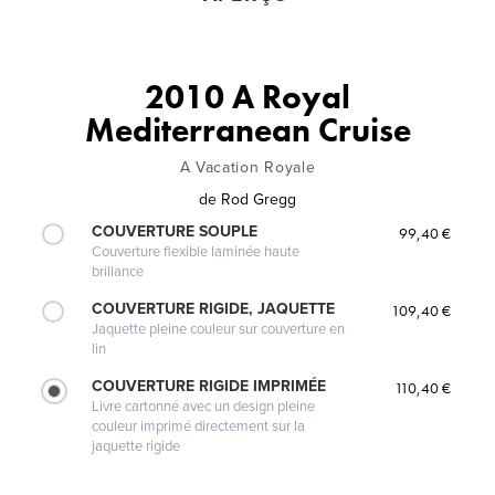
2010 A Royal
Mediterranean Cruise
A Vacation Royale
de
Rod Gregg
COUVERTURE SOUPLE
99,40 €
Couverture flexible laminée haute
brillance
COUVERTURE RIGIDE, JAQUETTE
109,40 €
Jaquette pleine couleur sur couverture en
lin
COUVERTURE RIGIDE IMPRIMÉE
110,40 €
Livre cartonné avec un design pleine
couleur imprimé directement sur la
jaquette rigide