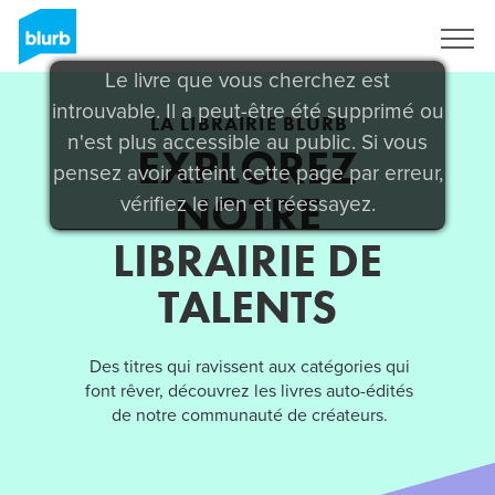
S'inscrire
Le livre que vous cherchez est
introuvable. Il a peut-être été supprimé ou
LA LIBRAIRIE BLURB
n'est plus accessible au public. Si vous
EXPLOREZ
pensez avoir atteint cette page par erreur,
NOTRE
vérifiez le lien et réessayez.
LIBRAIRIE DE
TALENTS
Des titres qui ravissent aux catégories qui
font rêver, découvrez les livres auto-édités
de notre communauté de créateurs.