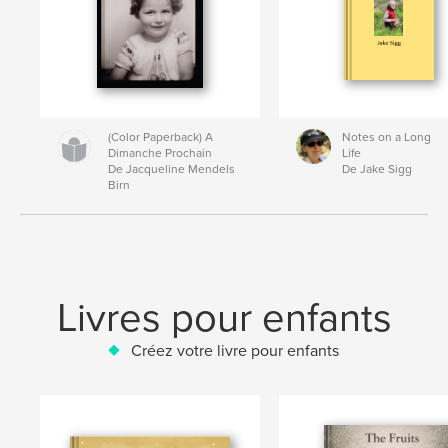
(Color Paperback) A
Notes on a Long
Dimanche Prochain
Life
De Jacqueline Mendels
De Jake Sigg
Birn
Livres pour enfants
Créez votre livre pour enfants