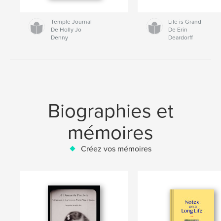
Temple Journal
Life is Grand
De Holly Jo
De Erin
Denny
Deardorff
Biographies et
mémoires
Créez vos mémoires