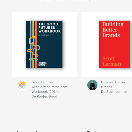
Good Futures
Building Better
Accelerator Participant
Brands
Workbook (2024)
De Scott Lerman
De RootedGood