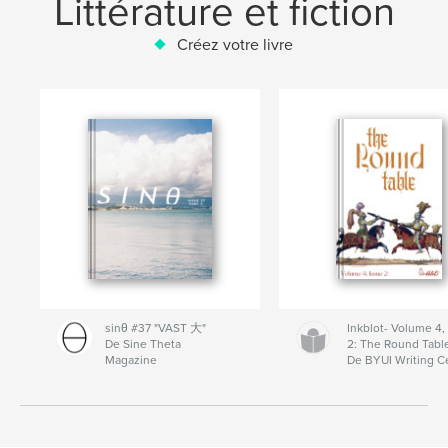
Littérature et fiction
Créez votre livre
sinθ #37 "VAST 大"
Inkblot- Volume 4,
De Sine Theta
2: The Round Tabl
Magazine
De BYUI Writing C