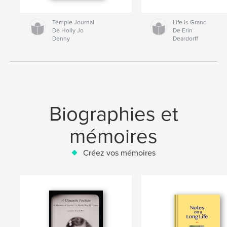
Temple Journal
Life is Grand
De Holly Jo
De Erin
Denny
Deardorff
Biographies et
mémoires
Créez vos mémoires