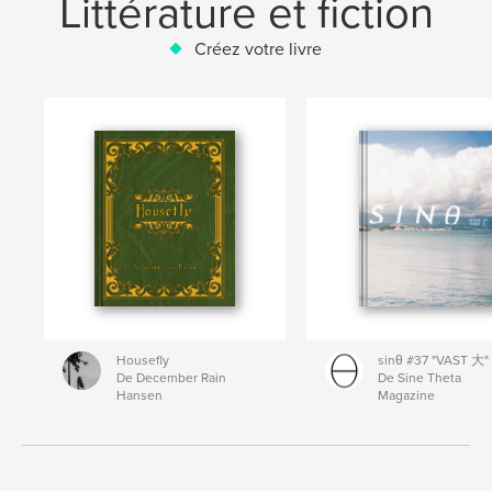
Littérature et fiction
Créez votre livre
Housefly
sinθ #37 "VAST 大"
De December Rain
De Sine Theta
Hansen
Magazine