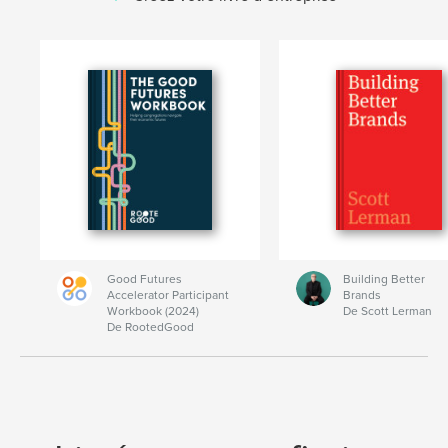
Good Futures
Building Better
Accelerator Participant
Brands
Workbook (2024)
De Scott Lerman
De RootedGood