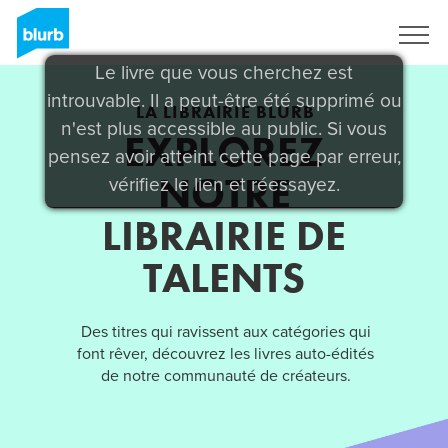
S'inscrire
Le livre que vous cherchez est
introuvable. Il a peut-être été supprimé ou
LA LIBRAIRIE BLURB
n'est plus accessible au public. Si vous
EXPLOREZ
pensez avoir atteint cette page par erreur,
NOTRE
vérifiez le lien et réessayez.
LIBRAIRIE DE
TALENTS
Des titres qui ravissent aux catégories qui
font rêver, découvrez les livres auto-édités
de notre communauté de créateurs.