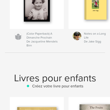
(Color Paperback) A
Notes on a Long
Dimanche Prochain
Life
De Jacqueline Mendels
De Jake Sigg
Birn
Livres pour enfants
Créez votre livre pour enfants