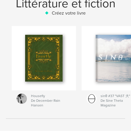
Littérature et fiction
Créez votre livre
Housefly
sinθ #37 "VAST 大"
De December Rain
De Sine Theta
Hansen
Magazine