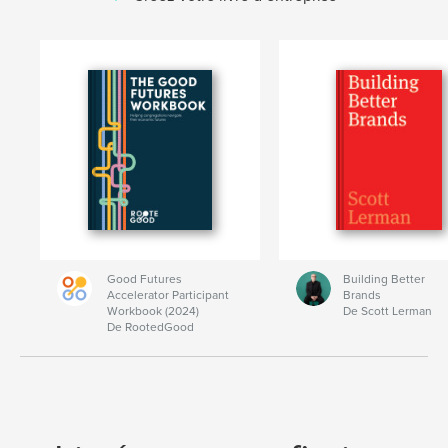
Good Futures
Building Better
Accelerator Participant
Brands
Workbook (2024)
De Scott Lerman
De RootedGood