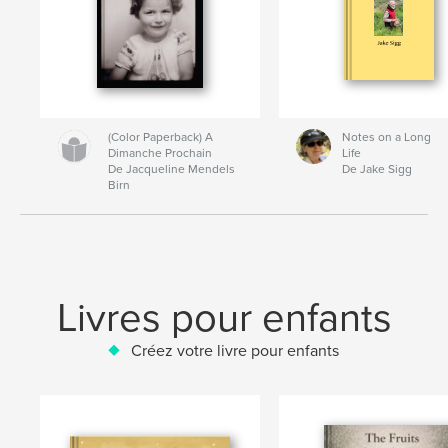
(Color Paperback) A
Notes on a Long
Dimanche Prochain
Life
De Jacqueline Mendels
De Jake Sigg
Birn
Livres pour enfants
Créez votre livre pour enfants