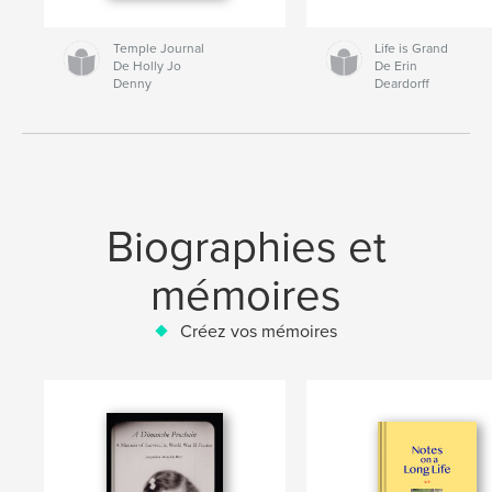
Temple Journal
Life is Grand
De Holly Jo
De Erin
Denny
Deardorff
Biographies et
mémoires
Créez vos mémoires