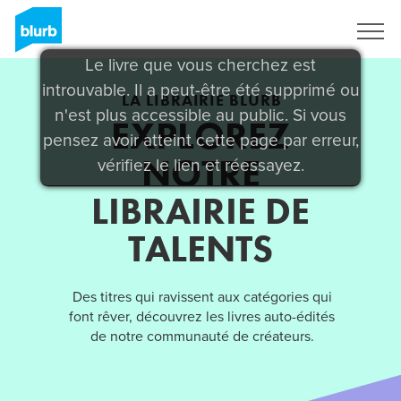
S'inscrire
Le livre que vous cherchez est
introuvable. Il a peut-être été supprimé ou
LA LIBRAIRIE BLURB
n'est plus accessible au public. Si vous
EXPLOREZ
pensez avoir atteint cette page par erreur,
NOTRE
vérifiez le lien et réessayez.
LIBRAIRIE DE
TALENTS
Des titres qui ravissent aux catégories qui
font rêver, découvrez les livres auto-édités
de notre communauté de créateurs.