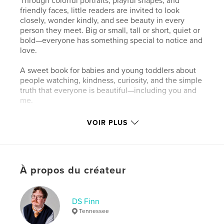
Through colorful portraits, playful shapes, and
friendly faces, little readers are invited to look
closely, wonder kindly, and see beauty in every
person they meet. Big or small, tall or short, quiet or
bold—everyone has something special to notice and
love.
A sweet book for babies and young toddlers about
people watching, kindness, curiosity, and the simple
truth that everyone is beautiful—including you and
me.
VOIR PLUS
Caractéristiques et détails
Catégorie principale:
Livres pour enfants
Catégories supplémentaires
Bébé
,
Livres d'art et
À propos du créateur
de photographie
Format choisi:
Portrait standard, 20×25 cm
# de pages:
32
DS Finn
ISBN
Tennessee
Couverture souple: 9798259975262