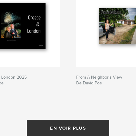
d London 2025
From A Neighbor's View
oe
De David Poe
EN VOIR PLUS