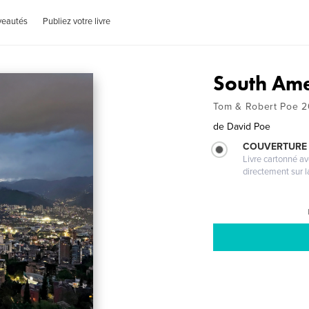
veautés
Publiez votre livre
South Ame
Tom & Robert Poe 
de
David Poe
COUVERTURE 
Livre cartonné a
directement sur l