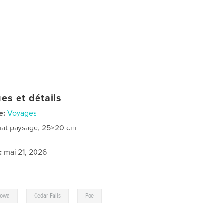
es et détails
e:
Voyages
at paysage, 25×20 cm
:
mai 21, 2026
,
,
Iowa
Cedar Falls
Poe