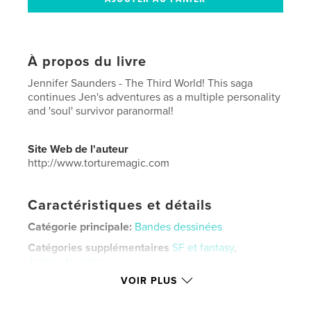
À propos du livre
Jennifer Saunders - The Third World! This saga
continues Jen's adventures as a multiple personality
and 'soul' survivor paranormal!
Site Web de l'auteur
http://www.torturemagic.com
Caractéristiques et détails
Catégorie principale:
Bandes dessinées
Catégories supplémentaires
SF et fantasy
,
Action/Aventure
VOIR PLUS
Format choisi:
Lettre US, 22×28 cm
# de pages:
20