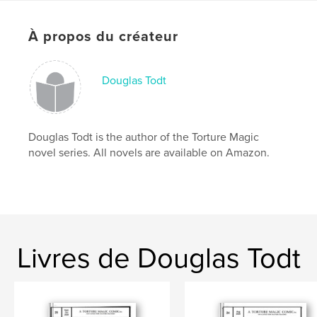
Date de publication:
mai 17, 2026
Langue
English
À propos du créateur
Mots-clés
,
,
,
telekinesis
DID
multiple personality
dc
Douglas Todt
,
marvel
Douglas Todt is the author of the Torture Magic
novel series. All novels are available on Amazon.
Livres de Douglas Todt