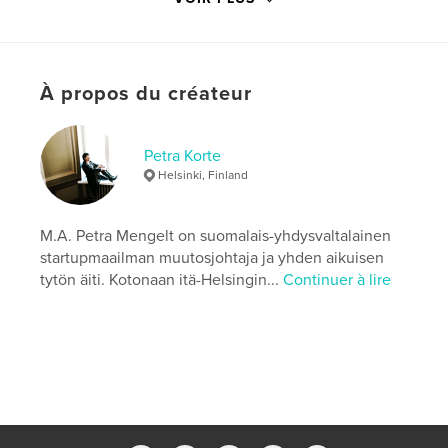
Catégorie principale:
Cuisine
Catégories supplémentaires
Maison et jardin
,
Beaux livres
À propos du créateur
Format choisi:
20×25 cm
# de pages:
426
ISBN
Petra Korte
Couverture souple: 9789528814948
Helsinki, Finland
Date de publication:
avril 29, 2026
Langue
M.A. Petra Mengelt on suomalais-yhdysvaltalainen
Finnish
startupmaailman muutosjohtaja ja yhden aikuisen
Mots-clés
tytön äiti. Kotonaan itä-Helsingin...
Continuer à lire
,
,
suomalaisuus
perinneruoka
Isoäidin ruokareseptit