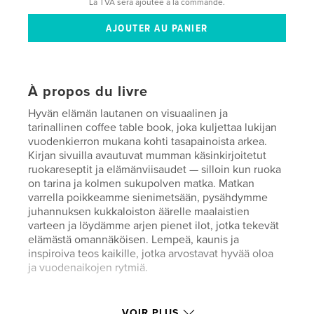
La TVA sera ajoutée à la commande.
À propos du livre
Hyvän elämän lautanen on visuaalinen ja
tarinallinen coffee table book, joka kuljettaa lukijan
vuodenkierron mukana kohti tasapainoista arkea.
Kirjan sivuilla avautuvat mumman käsinkirjoitetut
ruokareseptit ja elämänviisaudet — silloin kun ruoka
on tarina ja kolmen sukupolven matka. Matkan
varrella poikkeamme sienimetsään, pysähdymme
juhannuksen kukkaloiston äärelle maalaistien
varteen ja löydämme arjen pienet ilot, jotka tekevät
elämästä omannäköisen. Lempeä, kaunis ja
inspiroiva teos kaikille, jotka arvostavat hyvää oloa
ja vuodenaikojen rytmiä.
Caractéristiques et détails
VOIR PLUS