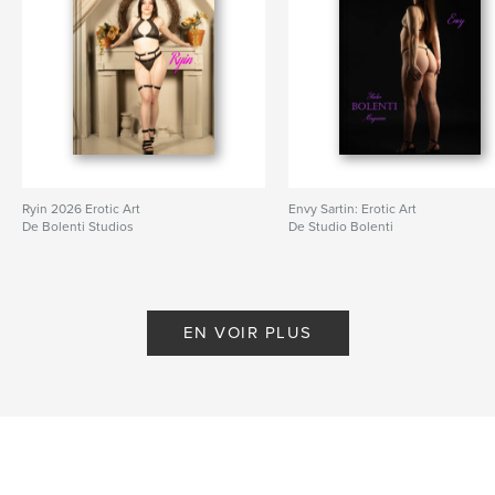
Ryin 2026 Erotic Art
Envy Sartin: Erotic Art
De Bolenti Studios
De Studio Bolenti
EN VOIR PLUS