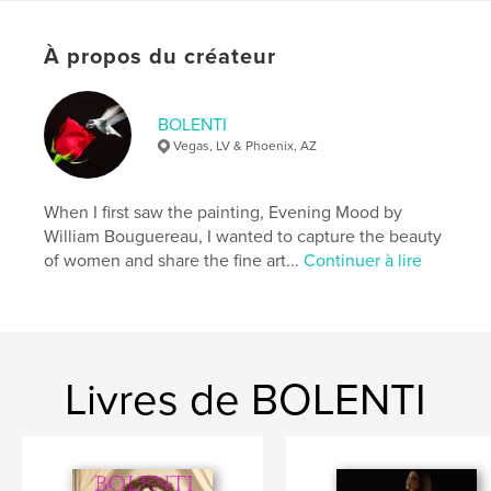
Date de publication:
avril 15, 2026
Langue
English
À propos du créateur
Mots-clés
,
,
erotic
art
nude
BOLENTI
Vegas, LV & Phoenix, AZ
When I first saw the painting, Evening Mood by
William Bouguereau, I wanted to capture the beauty
of women and share the fine art...
Continuer à lire
Livres de BOLENTI