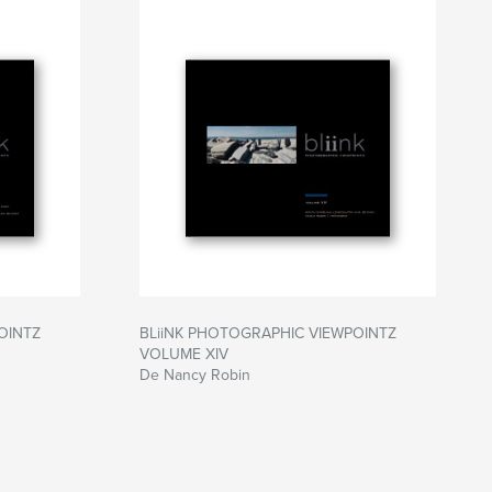
OINTZ
BLiiNK PHOTOGRAPHIC VIEWPOINTZ
VOLUME XIV
De Nancy Robin