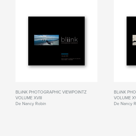
BLiiNK PHOTOGRAPHIC VIEWPOINTZ
BLiiNK PH
VOLUME XVIII
VOLUME XV
De Nancy Robin
De Nancy R