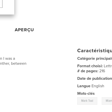
APERÇU
Caractéristiqu
n I was a
Catégorie principal
anther, between
Format choisi:
Lett
# de pages:
216
Date de publication
Langue
English
Mots-clés
,
Mark Toal
Miam