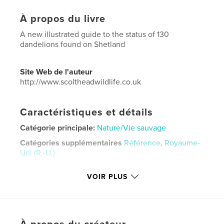
À propos du livre
A new illustrated guide to the status of 130
dandelions found on Shetland
Site Web de l'auteur
http://www.scoltheadwildlife.co.uk
Caractéristiques et détails
Catégorie principale:
Nature/Vie sauvage
Catégories supplémentaires
Référence
,
Royaume-
Uni (R.-U.)
Format choisi:
Format paysage, 25×20 cm
VOIR PLUS
# de pages:
288
ISBN
Couverture souple: 9798240644061
Date de publication:
avril 06, 2026