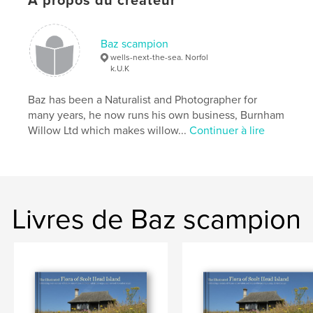
À propos du créateur
Langue
English
Mots-clés
Baz scampion
,
,
,
Scampion
Baz
Shetland
Dandelions
wells-next-the-sea. Norfol
k.U.K
Baz has been a Naturalist and Photographer for
many years, he now runs his own business, Burnham
Willow Ltd which makes willow...
Continuer à lire
Livres de Baz scampion