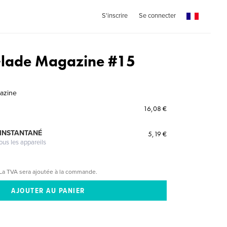
S'inscrire
Se connecter
Glade Magazine #15
azine
16,08 €
 INSTANTANÉ
5,19 €
ous les appareils
La TVA sera ajoutée à la commande.