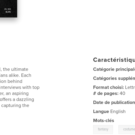
Caractéristiqu
, the ultimate
Catégorie principal
fans alike. Each
Catégories supplé
ssion behind
interviews with top
Format choisi:
Lett
r, an aspiring
# de pages:
40
offers a dazzling
Date de publication
 capturing the
Langue
English
Mots-clés
,
fantasy
costum