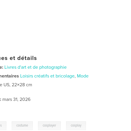
es et détails
e:
Livres d'art et de photographie
mentaires
Loisirs créatifs et bricolage
,
Mode
re US, 22×28 cm
:
mars 31, 2026
,
,
,
es
costume
cosplayer
cosplay