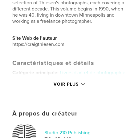
selection of Thiesen's photographs, each covering a
different decade. This volume begins in 1990, when
he was 40, living in downtown Minneapolis and
working as a freelance photographer.
Site Web de l'auteur
https://craigthiesen.com
Caractéristiques et détails
Catégorie principale:
Livres d'art et de photographie
Catégories supplémentaires
Photographie
VOIR PLUS
artistique
Format choisi:
Format paysage, 25×20 cm
# de pages:
98
ISBN
À propos du créateur
Couverture souple: 9798990575257
Date de publication:
mars 23, 2026
Studio 210 Publishing
Langue
English