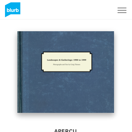
S'inscrire
APERÇU