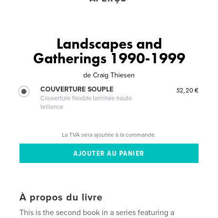
Landscapes and
Gatherings 1990-1999
de
Craig Thiesen
COUVERTURE SOUPLE
52,20 €
Couverture flexible laminée haute
brillance
La TVA sera ajoutée à la commande.
À propos du livre
This is the second book in a series featuring a