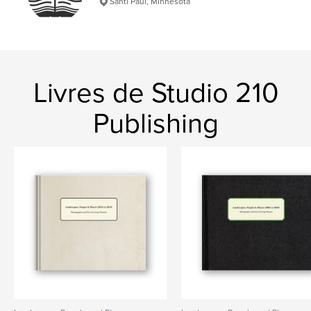
Santi Paul, Minnesota
Mots-clés
,
,
landscape
europe
minnesota
Livres de Studio 210
Publishing