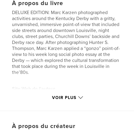
À propos du livre
DELUXE EDITION: Marc Karzen photographed
activities around the Kentucky Derby with a gritty,
unvarnished, immersive point-of-view that included
side streets around downtown Louisville, night
clubs, street parties, Churchill Downs’ backside and
Derby race day. After photographing Hunter S.
Thompson, Marc Karzen applied a “gonzo” point-of-
view to his week long social photo essay at the
Derby — which explored the cultural transformation
that took place during the week in Louisville in
the’80s.
Site Web de l'auteur
https://www.karzen.com
VOIR PLUS
Caractéristiques et détails
Catégorie principale:
Livres d'art et de photographie
À propos du créateur
Catégories supplémentaires
Voyages