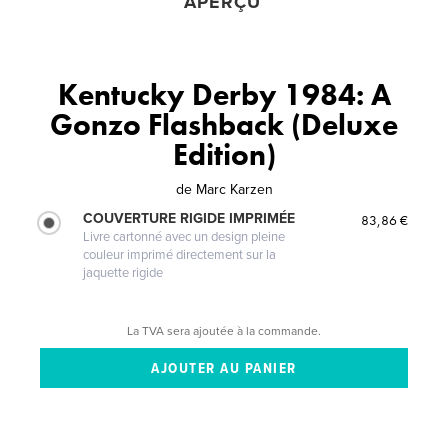
APERÇU
Kentucky Derby 1984: A
Gonzo Flashback (Deluxe
Edition)
de
Marc Karzen
COUVERTURE RIGIDE IMPRIMÉE
83,86 €
Livre cartonné avec un design pleine
couleur imprimé directement sur la
jaquette rigide
La TVA sera ajoutée à la commande.