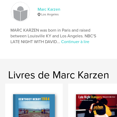
Format choisi:
Format paysage, 25×20 cm
Marc Karzen
# de pages:
112
Los Angeles
ISBN
Couverture rigide imprimée: 9798240689208
MARC KARZEN was born in Paris and raised
Date de publication:
mars 19, 2026
between Louisville KY and Los Angeles. NBC'S
Langue
English
LATE NIGHT WITH DAVID...
Continuer à lire
Mots-clés
,
,
,
Hunter S. Thompson
Kentucky Derby
Derby
Karzen
Livres de Marc Karzen