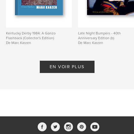
Kentucky Derby 1984: A Gonzo
Late Night Bumpers - 40th
Flashback (Collector's Edition)
Anniversary Edition (b)
De Marc Karzen
De Marc Karzen
EN VOIR PLUS