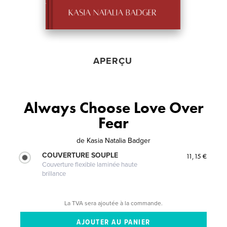
APERÇU
Always Choose Love Over
Fear
de
Kasia Natalia Badger
COUVERTURE SOUPLE
11,15 €
Couverture flexible laminée haute
brillance
La TVA sera ajoutée à la commande.