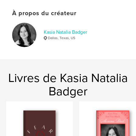
Langue
English
Mots-clés
À propos du créateur
,
,
,
,
Strength
Fear
Compassion
Love
Kasia Natalia Badger
Poetry
Dallas, Texas, US
Livres de Kasia Natalia
Badger