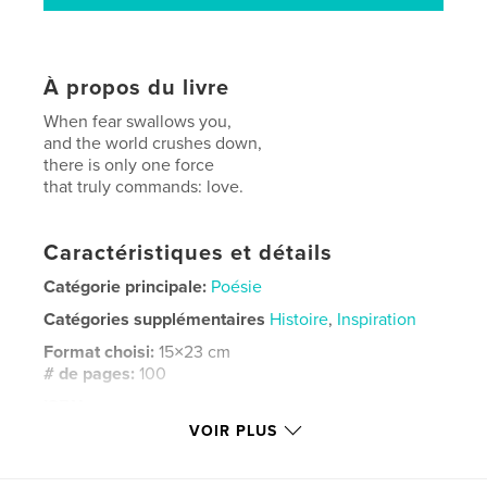
À propos du livre
When fear swallows you,
and the world crushes down,
there is only one force
that truly commands: love.
Caractéristiques et détails
Catégorie principale:
Poésie
Catégories supplémentaires
Histoire
,
Inspiration
Format choisi:
15×23 cm
# de pages:
100
ISBN
Couverture souple: 9798261104988
VOIR PLUS
Date de publication:
janv 26, 2026