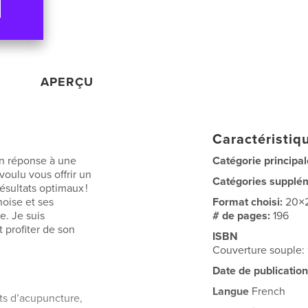
APERÇU
Caractéristiqu
 en réponse à une
Catégorie principal
voulu vous offrir un
Catégories supplé
ésultats optimaux !
noise et ses
Format choisi:
20×
e. Je suis
# de pages:
196
t profiter de son
ISBN
Couverture souple:
Date de publication
Langue
French
nts d’acupuncture,