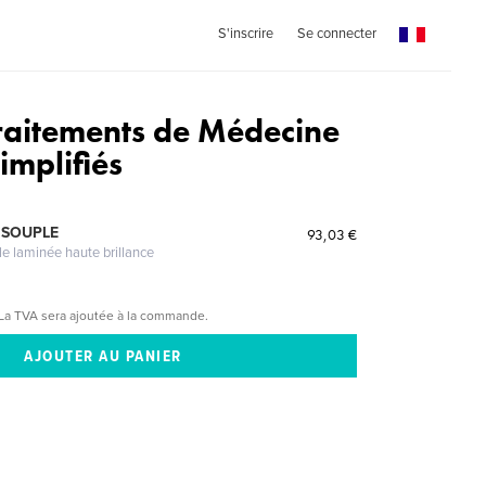
S'inscrire
Se connecter
Traitements de Médecine
implifiés
 SOUPLE
93,03 €
le laminée haute brillance
La TVA sera ajoutée à la commande.