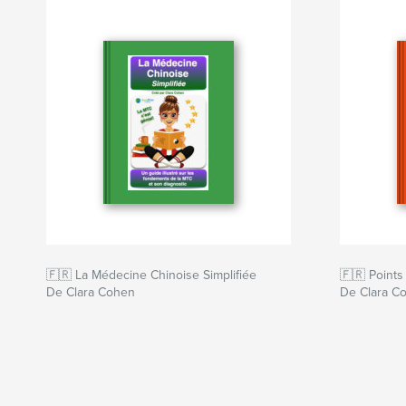
Site Web de l'auteur
https://acuproacademy.com
🇫🇷 La Médecine Chinoise Simplifiée
🇫🇷 Points
De Clara Cohen
De Clara C