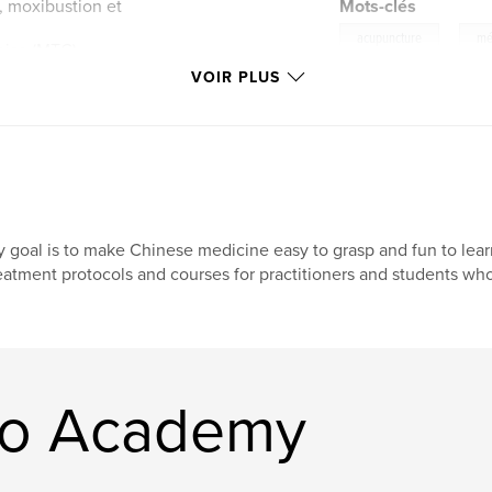
s, moxibustion et
Mots-clés
,
acupuncture
mé
oise (MTC)
otocoles de
VOIR PLUS
pulmonaires
gestifs fréquents
neurologiques
douloureux
 goal is to make Chinese medicine easy to grasp and fun to learn
rdiovasculaires
eatment protocols and courses for practitioners and students who
mentaux fréquents
éminins fréquents
sculins fréquents
nito-urinaires
ro Academy
utanés fréquents
 la période pré et