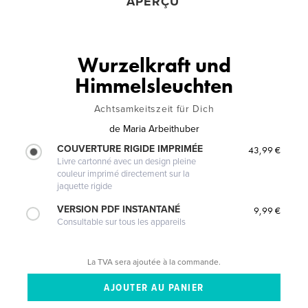
APERÇU
Wurzelkraft und
Himmelsleuchten
Achtsamkeitszeit für Dich
de
Maria Arbeithuber
COUVERTURE RIGIDE IMPRIMÉE
43,99 €
Livre cartonné avec un design pleine
couleur imprimé directement sur la
jaquette rigide
VERSION PDF INSTANTANÉ
9,99 €
Consultable sur tous les appareils
La TVA sera ajoutée à la commande.