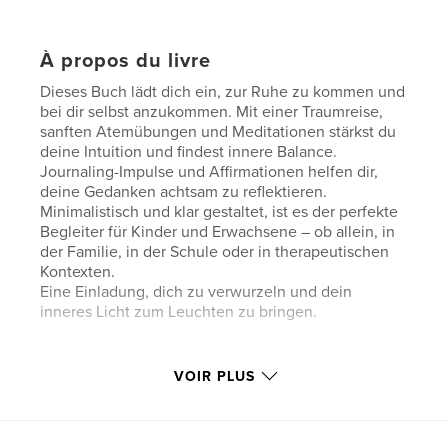
À propos du livre
Dieses Buch lädt dich ein, zur Ruhe zu kommen und
bei dir selbst anzukommen. Mit einer Traumreise,
sanften Atemübungen und Meditationen stärkst du
deine Intuition und findest innere Balance.
Journaling-Impulse und Affirmationen helfen dir,
deine Gedanken achtsam zu reflektieren.
Minimalistisch und klar gestaltet, ist es der perfekte
Begleiter für Kinder und Erwachsene – ob allein, in
der Familie, in der Schule oder in therapeutischen
Kontexten.
Eine Einladung, dich zu verwurzeln und dein
inneres Licht zum Leuchten zu bringen.
Caractéristiques et détails
VOIR PLUS
Catégorie principale:
Livres pour enfants
Catégories supplémentaires
Religion et spiritualité