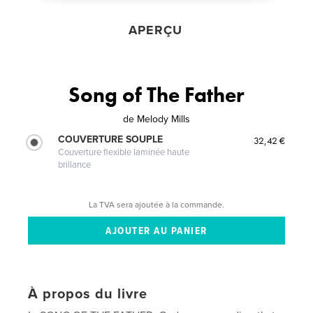
APERÇU
Song of The Father
de
Melody Mills
COUVERTURE SOUPLE
32,42 €
Couverture flexible laminée haute
brillance
La TVA sera ajoutée à la commande.
À propos du livre