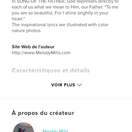
In SONG OF THE FATHER, God expresses directly to
each of us what we mean to Him, our Father. "To me
you are so beautiful, For I shine brightly in your
heart."
The inspirational lyrics are illustrated with color
nature photos.
Site Web de l'auteur
http://www.MelodyMills.com
Caractéristiques et détails
Catégorie principale:
Inspiration
VOIR PLUS
Format choisi:
Petit carré, 18×18 cm
# de pages:
58
ISBN
Couverture souple: 9798349806681
À propos du créateur
Date de publication:
juin 17, 2025
Langue
English
Melody Mills