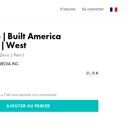
S'inscrire
Se connecter
| Built America
| West
ero | Part I
EDIA INC.
21,15 €
La TVA sera ajoutée à la commande.