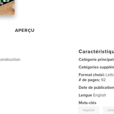
APERÇU
Caractéristiqu
Construction
Catégorie principal
Catégories supplé
Format choisi:
Lett
# de pages:
92
Date de publication
Langue
English
Mots-clés
,
magazine
const