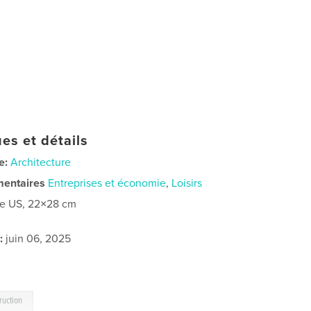
es et détails
e:
Architecture
mentaires
Entreprises et économie
,
Loisirs
re US, 22×28 cm
:
juin 06, 2025
ruction