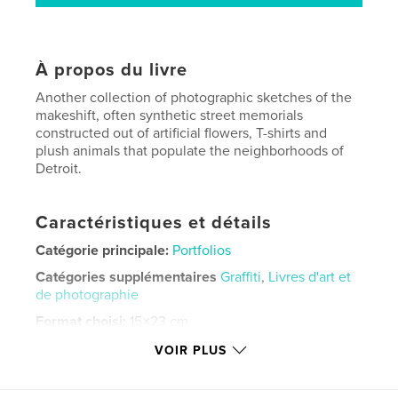
À propos du livre
Another collection of photographic sketches of the
makeshift, often synthetic street memorials
constructed out of artificial flowers, T-shirts and
plush animals that populate the neighborhoods of
Detroit.
Caractéristiques et détails
Catégorie principale:
Portfolios
Catégories supplémentaires
Graffiti
,
Livres d'art et
de photographie
Format choisi:
15×23 cm
# de pages:
350
VOIR PLUS
ISBN
Couverture souple: 9798349948466