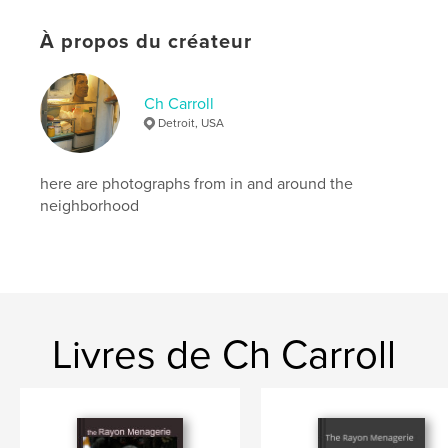
Date de publication:
avril 21, 2025
À propos du créateur
Langue
English
Mots-clés
,
,
Ch Carroll
Detroit
Urban
Memorials
Detroit, USA
here are photographs from in and around the
neighborhood
Livres de Ch Carroll