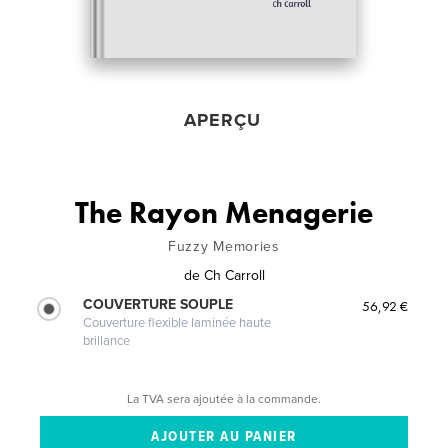
APERÇU
The Rayon Menagerie
Fuzzy Memories
de
Ch Carroll
COUVERTURE SOUPLE
56,92 €
Couverture flexible laminée haute
brillance
La TVA sera ajoutée à la commande.