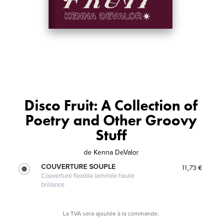
Disco Fruit: A Collection of
Poetry and Other Groovy
Stuff
de
Kenna DeValor
COUVERTURE SOUPLE
11,73 €
Couverture flexible laminée haute
brillance
La TVA sera ajoutée à la commande.