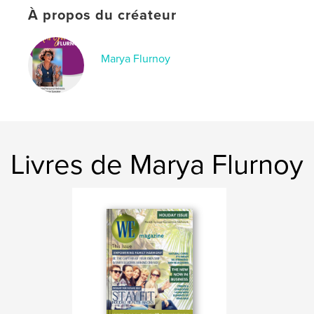
À propos du créateur
Mots-clés
,
,
Business
Inspiration
Enpowering
Marya Flurnoy
Livres de Marya Flurnoy