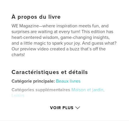
À propos du livre
WE Magazine—where inspiration meets fun, and
surprises are waiting at every turn! This edition has
heart-centered wisdom, game-changing insights,
and a little magic to spark your joy. And guess what?
Our preview video created a buzz that’s off the
charts!
Caractéristiques et détails
Catégorie principale:
Beaux livres
Catégories supplémentaires
Maison et jardin
,
Loisirs
Format choisi:
Lettre US, 22×28 cm
VOIR PLUS
# de pages:
52
Date de publication:
févr 15, 2025
Langue
English