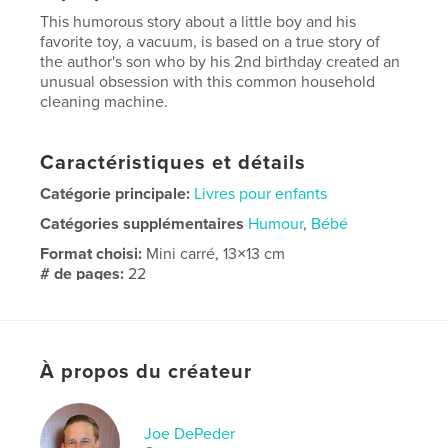
This humorous story about a little boy and his
favorite toy, a vacuum, is based on a true story of
the author's son who by his 2nd birthday created an
unusual obsession with this common household
cleaning machine.
Caractéristiques et détails
Catégorie principale:
Livres pour enfants
Catégories supplémentaires
Humour
,
Bébé
Format choisi:
Mini carré, 13×13 cm
# de pages:
22
ISBN
Couverture souple: 9798347529377
Date de publication:
déc 26, 2024
À propos du créateur
Langue
English
Joe DePeder