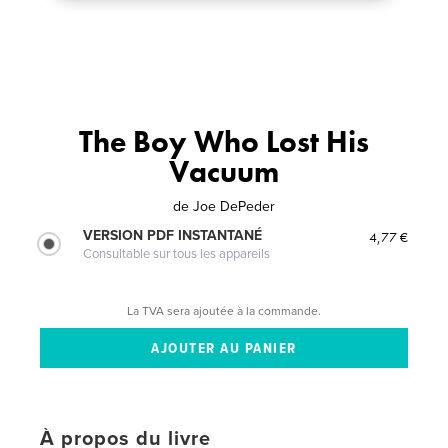
The Boy Who Lost His
Vacuum
de
Joe DePeder
VERSION PDF INSTANTANÉ
4,77 €
Consultable sur tous les appareils
La TVA sera ajoutée à la commande.
À propos du livre